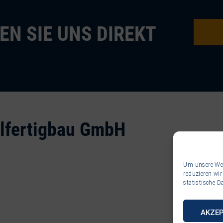
EN SIE UNS DIREKT
elfertigbau GmbH
Um unsere Webs
reduzieren wi
statistische 
Adr
AKZEP