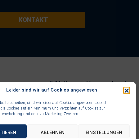
KONTAKT
E-Mail:
mail@zervos-bau.de
Leider sind wir auf Cookies angewiesen.
Telefon:
+49 (0) 22 35/9 23 04 - 0
ite betreiben, sind wir leider auf Cookies angewiesen. Jedoch
r die Cookies auf ein Minimum und verzichten auf Cookies zur
Datenerhebung und oder zu Marketing Zwecken.
esse:
Klosengartenstraße 31, 50374 Erftstadt
TIEREN
ABLEHNEN
EINSTELLUNGEN